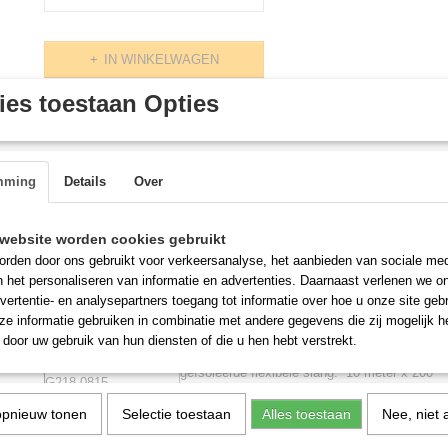
IN WINKELWAGEN
es toestaan Opties
Omschrijving
Flexibele slang enkelwandig
mming
Details
Over
Bestelnummer:
Omschrijving: uitsluitend per 10 meter lengte.
website worden cookies gebruikt
geïsoleerde flexibele slang. 10 meter x 127
G218.0800
rden door ons gebruikt voor verkeersanalyse, het aanbieden van sociale med
mm
n het personaliseren van informatie en advertenties. Daarnaast verlenen we o
geïsoleerde flexibele slang. 10 meter x 152
vertentie- en analysepartners toegang tot informatie over hoe u onze site gebru
G218.0802
mm
e informatie gebruiken in combinatie met andere gegevens die zij mogelijk 
geïsoleerde flexibele slang. 10 meter x 160
door uw gebruik van hun diensten of die u hen hebt verstrekt.
G218.0804
mm
geïsoleerde flexibele slang. 10 meter x 200
G218.0815
mm
opnieuw tonen
Selectie toestaan
geïsoleerde flexibele slang. 10 meter x 250
Alles toestaan
Nee, niet 
G218.0820
mm