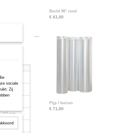
Bocht 90° rond
€ 61,00
Diameter:
127 mm
ia-
nze sociale
ikt. Zij
152 mm
hebben
160 mm
Pijp / buizen
€ 71,00
200 mm
akkoord
250 mm