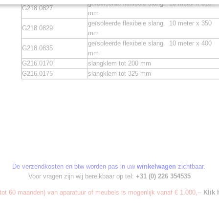
geïsoleerde flexibele slang. 10 meter x 315
G218.0827
mm
geïsoleerde flexibele slang. 10 meter x 350
G218.0829
mm
geïsoleerde flexibele slang. 10 meter x 400
G218.0835
mm
G216.0170
slangklem tot 200 mm
G216.0175
slangklem tot 325 mm
De verzendkosten en btw worden pas in uw
winkelwagen
zichtbaar.
Voor vragen zijn wij bereikbaar op tel:
+31 (0) 226 354535
ot 60 maanden) van aparatuur of meubels is mogenlijk vanaf € 1.000,--
Klik 