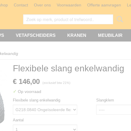
shop
Contact
Over ons
Voorwaarden
Offerte aanvragen
L
VS
VETAFSCHEIDERS
KRANEN
MEUBILAIR
nkelwandig
Flexibele slang enkelwandig
€ 146,00
(exclusief btw 21%)
✓
Op voorraad
Flexibele slang enkelwandig
Slangklem
Aantal