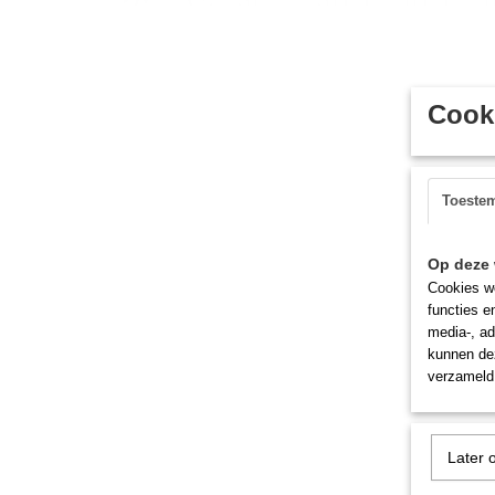
Cooki
Toeste
Op deze 
Cookies wo
functies e
media-, ad
kunnen dez
verzameld 
Later 