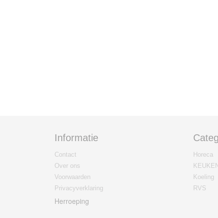
Informatie
Categ
Contact
Horeca
Over ons
KEUKE
Voorwaarden
Koeling
Privacyverklaring
RVS
Herroeping