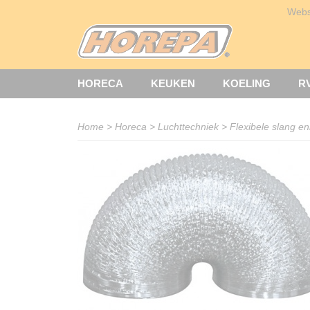
Web
HORECA
KEUKEN
KOELING
R
Home
>
Horeca
>
Luchttechniek
>
Flexibele slang e