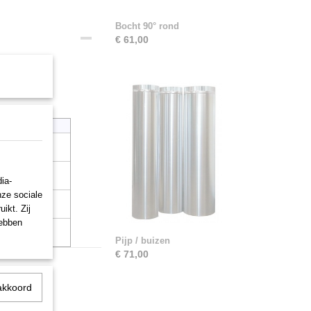
Bocht 90° rond
€ 61,00
Type:
10
type 51
30
type 63
ia-
nze sociale
60
type 76
ikt. Zij
hebben
type 100
Pijp / buizen
€ 71,00
akkoord