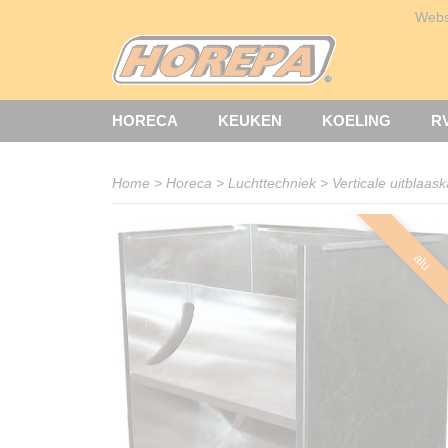
Web
HORECA
KEUKEN
KOELING
R
Home
>
Horeca
>
Luchttechniek
>
Verticale uitblaas
alu