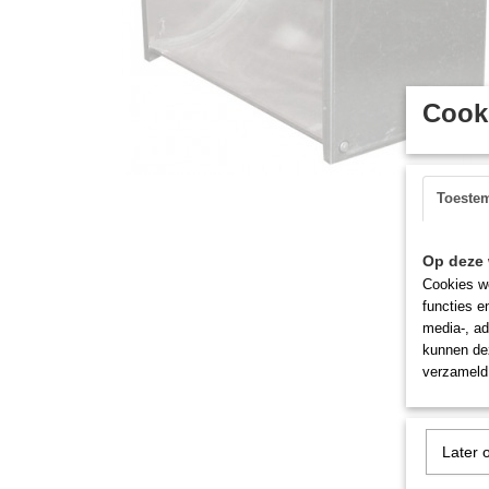
Cooki
Toeste
Op deze 
Cookies wo
functies e
media-, ad
kunnen dez
verzameld 
Later 