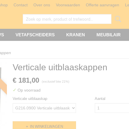
shop
Contact
Over ons
Voorwaarden
Offerte aanvragen
L
VS
VETAFSCHEIDERS
KRANEN
MEUBILAIR
kappen
Verticale uitblaaskappen
€ 181,00
(exclusief btw 21%)
✓
Op voorraad
Verticale uitblaaskap
Aantal
IN WINKELWAGEN