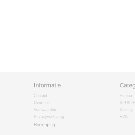
Informatie
Categ
Contact
Horeca
Over ons
KEUKE
Voorwaarden
Koeling
Privacyverklaring
RVS
Herroeping