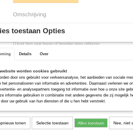
Omschrijving
Verticale uitblaaskappen
es toestaan Opties
Omschrijving: Montagemond die u direct op de box kunt plaatsen.
U kunt hem naar boven of beneden laten uitblazen
Bestelnummer:
Omschrijving:
mming
Details
Over
Verticale uitblaaskappen, voor box van 510 x 5
G216.0900
mm
website worden cookies gebruikt
Verticale uitblaaskappen, voor box van 630 x 6
G216.0905
rden door ons gebruikt voor verkeersanalyse, het aanbieden van sociale med
mm
n het personaliseren van informatie en advertenties. Daarnaast verlenen we o
Verticale uitblaaskappen, voor box van 760 x 7
G216.0910
vertentie- en analysepartners toegang tot informatie over hoe u onze site gebru
mm
e informatie gebruiken in combinatie met andere gegevens die zij mogelijk 
Verticale uitblaaskappen, voor box van 1000 x
G216.0915
door uw gebruik van hun diensten of die u hen hebt verstrekt.
1000 mm
opnieuw tonen
Selectie toestaan
Alles toestaan
Nee, niet 