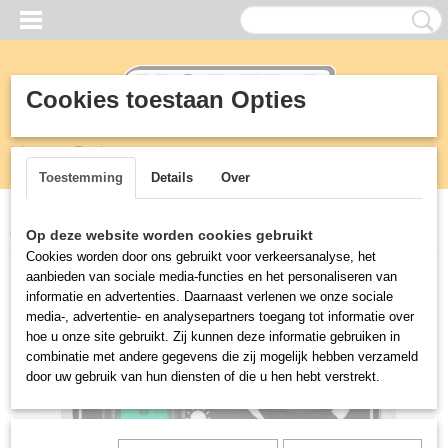
Cookies toestaan Opties
Inloggen
Registreren
UW WINKELWAGEN
Geen producten
(0)
Toestemming
Details
Over
Home
>
Horeca
>
Luchttechniek
>
Elektronische standenregelaar
Op deze website worden cookies gebruikt
Cookies worden door ons gebruikt voor verkeersanalyse, het
aanbieden van sociale media-functies en het personaliseren van
informatie en advertenties. Daarnaast verlenen we onze sociale
media-, advertentie- en analysepartners toegang tot informatie over
hoe u onze site gebruikt. Zij kunnen deze informatie gebruiken in
combinatie met andere gegevens die zij mogelijk hebben verzameld
door uw gebruik van hun diensten of die u hen hebt verstrekt.