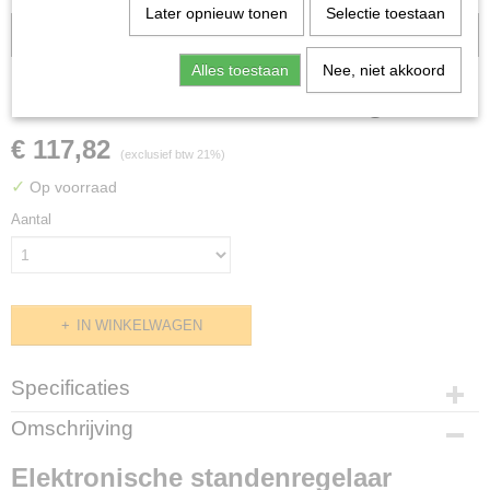
Later opnieuw tonen
Selectie toestaan
230 volt
Alles toestaan
Nee, niet akkoord
Elektronische standenregelaar
€ 117,82
(exclusief btw 21%)
✓
Op voorraad
Aantal
IN WINKELWAGEN
Specificaties
Productcode
Omschrijving
G438.0123
Elektronische standenregelaar