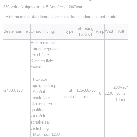
230 volt afzuigmotor tot 5 Ampère / 1200Watt
- Elektronische standenregelaar enkel fase. Klein en licht model.
afmeting:
Bestelnummer:
Omschrijving:
type:
Amp
Watt
Volt
l x d x h
Elektronische
standenregelaar
enkel fase
Klein en licht
model.
- traploze
regeldraaiknop
230Vac/
G438.0123
full
125x85x55
- Aan/uit
5
1200
50Hz
7438.0123
control
mm
schakelaar
1 fase
afzuiging en
gasklep
- Aan/uit
schakelaar
verlichting
- Maximaal 1200