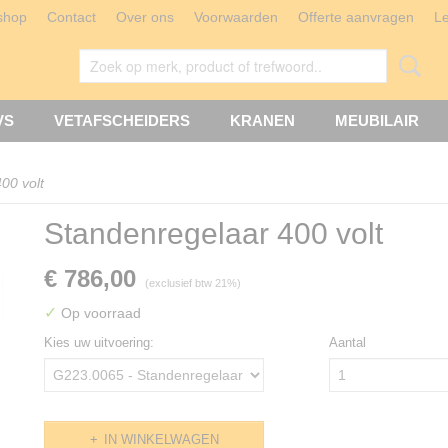
shop
Contact
Over ons
Voorwaarden
Offerte aanvragen
L
VS
VETAFSCHEIDERS
KRANEN
MEUBILAIR
00 volt
Standenregelaar 400 volt
€ 786,00
(exclusief btw 21%)
✓
Op voorraad
Kies uw uitvoering:
Aantal
IN WINKELWAGEN