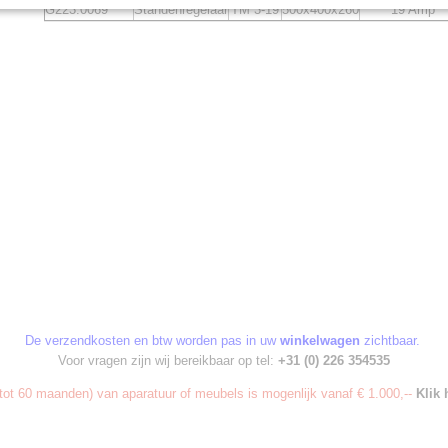
G223.0069
Standenregelaar
TM 3-19
500x400x260
19 Amp
De verzendkosten en btw worden pas in uw
winkelwagen
zichtbaar.
Voor vragen zijn wij bereikbaar op tel:
+31 (0) 226 354535
ot 60 maanden) van aparatuur of meubels is mogenlijk vanaf € 1.000,--
Klik 