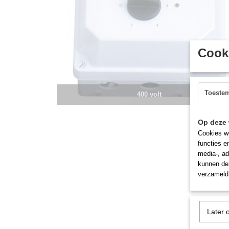
Cooki
Toeste
400 volt
Op deze 
Cookies wo
functies e
media-, ad
kunnen dez
verzameld 
Later 