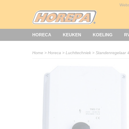
Web
HORECA
KEUKEN
KOELING
R
Home
>
Horeca
>
Luchttechniek
>
Standenregelaar 4