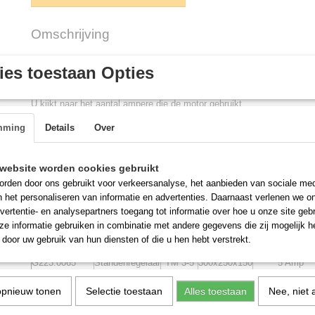
Omschrijving
Standenregelaar
400 volt
es toestaan Opties
Wat is de juiste standenregelaar?
U kijkt naar het aantal ampere die de motor gebruikt.
Daabij kiest u een bijpassende standenregelaar, afgerond naar boven.
mming
Details
Over
Voorbeeld: Uw motor is 6,5 ampere. U kiest voor een 7 ampere stand
Ook is van belang dat u kijkt naar de spaning. Is die 230 volt of 400 v
Onderstaande standenregelaars zijn van 5 t/m 19 ampere bij
400 volt
.
website worden cookies gebruikt
En hebben een hulpcontact voor de gasgebrekklep.
rden door ons gebruikt voor verkeersanalyse, het aanbieden van sociale med
n het personaliseren van informatie en advertenties. Daarnaast verlenen we o
vertentie- en analysepartners toegang tot informatie over hoe u onze site gebru
e informatie gebruiken in combinatie met andere gegevens die zij mogelijk 
door uw gebruik van hun diensten of die u hen hebt verstrekt.
Bestelnummer:
Omschrijving:
type:
afmeting:
Maximaal (?)A
G223.0065
Standenregelaar
TM 3-5
300x250x150
5 Amp
G223.0066
Standenregelaar
TM 3-7.5
300x250x200
7.5 Amp
opnieuw tonen
Selectie toestaan
Alles toestaan
Nee, niet 
G223.0067
Standenregelaar
TM 3-11
400x300x200
11 Amp
G223.0068
Standenregelaar
TM 3-14
500x400x260
14 Amp