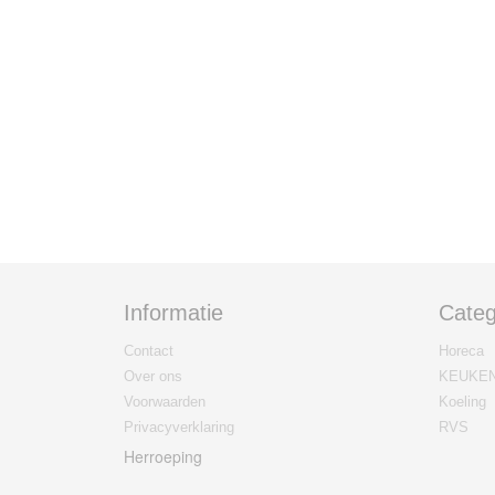
Informatie
Categ
Contact
Horeca
Over ons
KEUKE
Voorwaarden
Koeling
Privacyverklaring
RVS
Herroeping