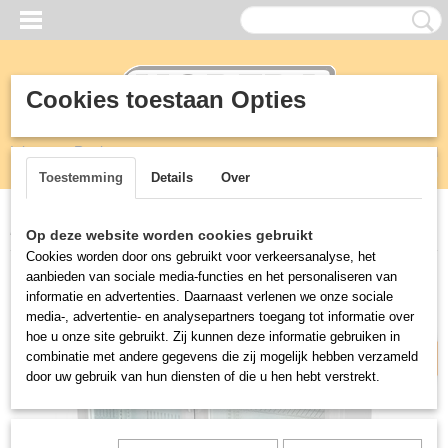
Cookies toestaan Opties
Inloggen
Registreren
UW WINKELWAGEN
Geen producten
(0)
Toestemming
Details
Over
Home
>
Horeca
>
Koelkasten
>
Backbar display koeling twee deurs
Op deze website worden cookies gebruikt
Cookies worden door ons gebruikt voor verkeersanalyse, het
Verzendkosten € 19,50
aanbieden van sociale media-functies en het personaliseren van
informatie en advertenties. Daarnaast verlenen we onze sociale
media-, advertentie- en analysepartners toegang tot informatie over
hoe u onze site gebruikt. Zij kunnen deze informatie gebruiken in
combinatie met andere gegevens die zij mogelijk hebben verzameld
door uw gebruik van hun diensten of die u hen hebt verstrekt.