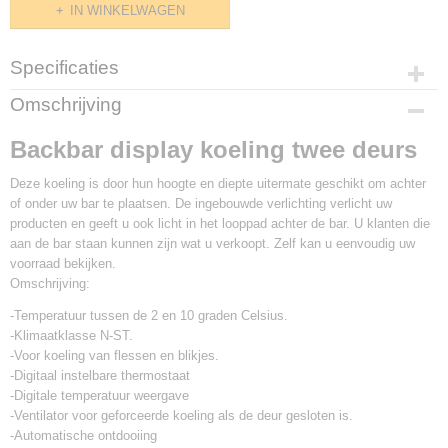
IN WINKELWAGEN
Specificaties
Productcode
Omschrijving
E905.420
Backbar display koeling twee deurs
Afmetingen (l,b,h)
900 x 520 x 900 mm
Deze koeling is door hun hoogte en diepte uitermate geschikt om achter
Afm. inwendig bxdxh(mm)
of onder uw bar te plaatsen. De ingebouwde verlichting verlicht uw
Hoogte: 730 mm Diepte: 360 mm Minus de compressorruimte: Van (h)
producten en geeft u ook licht in het looppad achter de bar. U klanten die
220 x (d)160 mm
aan de bar staan kunnen zijn wat u verkoopt. Zelf kan u eenvoudig uw
Spanning (Volt)
voorraad bekijken.
230 V
Omschrijving:
El. vermogen(kW)
-Temperatuur tussen de 2 en 10 graden Celsius.
kW
-Klimaatklasse N-ST.
Koelmiddel
-Voor koeling van flessen en blikjes.
R 600 A
-Digitaal instelbare thermostaat
Temp.bereik(°C)
-Digitale temperatuur weergave
2/+8 °C
-Ventilator voor geforceerde koeling als de deur gesloten is.
Aantal roosters
-Automatische ontdooiing