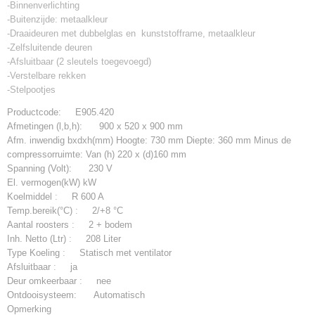
2 + bodem
-Binnenverlichting
Inh. Netto (Ltr)
-Buitenzijde: metaalkleur
208 Liter
-Draaideuren met dubbelglas en kunststofframe, metaalkleur
-Zelfsluitende deuren
Type Koeling
-Afsluitbaar (2 sleutels toegevoegd)
Statisch met ventilator
-Verstelbare rekken
Afsluitbaar
-Stelpootjes
ja
Deur omkeerbaar
Productcode:
E905.420
nee
Afmetingen (l,b,h):
900 x 520 x 900 mm
Afm. inwendig bxdxh(mm)
Hoogte: 730 mm Diepte: 360 mm Minus de
Ontdooisysteem
compressorruimte: Van (h) 220 x (d)160 mm
Automatisch
Spanning (Volt):
230 V
Opmerking
El. vermogen(kW)
kW
Koelmiddel
:
R 600 A
Temp.bereik(°C)
:
2/+8 °C
Aantal roosters
:
2 + bodem
Inh. Netto (Ltr)
:
208 Liter
Type Koeling
:
Statisch met ventilator
Afsluitbaar
:
ja
Deur omkeerbaar
:
nee
Ontdooisysteem:
Automatisch
Opmerking