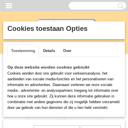
Cookies toestaan Opties
Inloggen
Registreren
UW WINKELWAGEN
Geen producten
(0)
Toestemming
Details
Over
Home
>
Horeca
>
Koelkasten
>
Rooster 502 x 440 mm
Op deze website worden cookies gebruikt
Cookies worden door ons gebruikt voor verkeersanalyse, het
aanbieden van sociale media-functies en het personaliseren van
informatie en advertenties. Daarnaast verlenen we onze sociale
media-, advertentie- en analysepartners toegang tot informatie over
hoe u onze site gebruikt. Zij kunnen deze informatie gebruiken in
combinatie met andere gegevens die zij mogelijk hebben verzameld
door uw gebruik van hun diensten of die u hen hebt verstrekt.