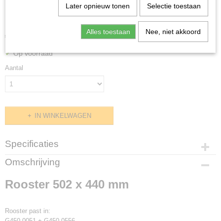
Later opnieuw tonen
Selectie toestaan
Rooster 502 x 440 mm
Alles toestaan
Nee, niet akkoord
€ 23,07
(exclusief btw 21%)
✓
Op voorraad
Aantal
IN WINKELWAGEN
Specificaties
Productcode
Omschrijving
G451.0015
Rooster 502 x 440 mm
Afmetingen (l,b,h)
502 x 440 x 0 mm
Rooster past in:
G450.0051 + G450.0556