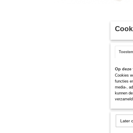
Cooki
Toeste
Op deze 
Cookies wo
functies e
media-, ad
kunnen dez
verzameld 
Later 