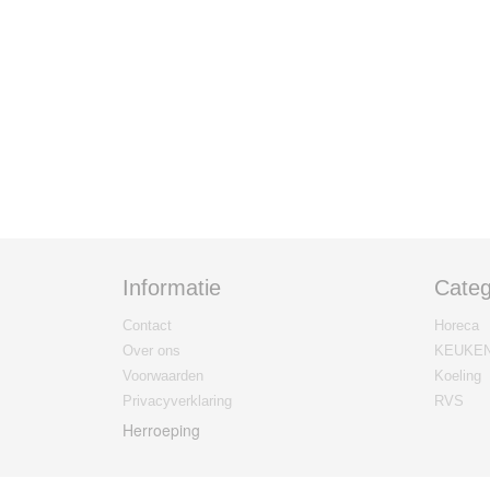
Informatie
Categ
Contact
Horeca
Over ons
KEUKE
Voorwaarden
Koeling
Privacyverklaring
RVS
Herroeping