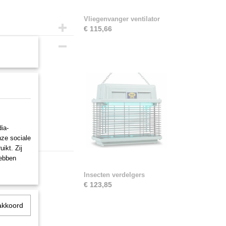
Vliegenvanger ventilator
€ 115,66
ia-
nze sociale
ikt. Zij
hebben
Insecten verdelgers
€ 123,85
akkoord