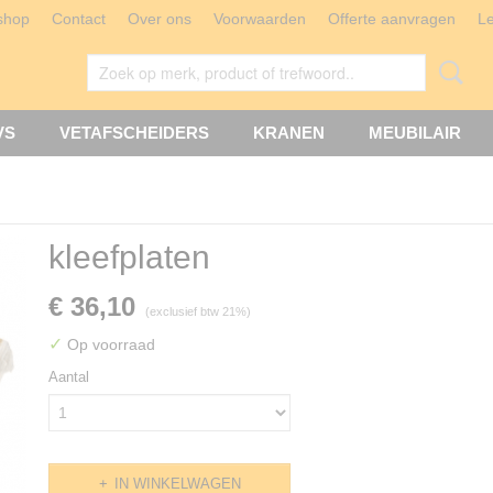
shop
Contact
Over ons
Voorwaarden
Offerte aanvragen
L
VS
VETAFSCHEIDERS
KRANEN
MEUBILAIR
kleefplaten
€ 36,10
(exclusief btw 21%)
✓
Op voorraad
Aantal
IN WINKELWAGEN