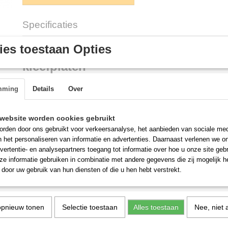
Specificaties
Productcode
E505.395
Omschrijving
es toestaan Opties
kleefplaten
doos à 10 kleefplaten voor de volgende Moel insectenvangers
mming
Details
Over
E505.399
E505.400
E505.700
website worden cookies gebruikt
E505.701
rden door ons gebruikt voor verkeersanalyse, het aanbieden van sociale med
n het personaliseren van informatie en advertenties. Daarnaast verlenen we o
vertentie- en analysepartners toegang tot informatie over hoe u onze site gebru
e informatie gebruiken in combinatie met andere gegevens die zij mogelijk 
door uw gebruik van hun diensten of die u hen hebt verstrekt.
opnieuw tonen
Selectie toestaan
Alles toestaan
Nee, niet 