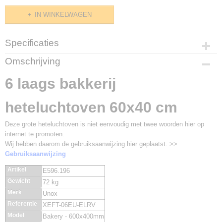
IN WINKELWAGEN
Specificaties
Productcode
Omschrijving
E596.196
6 laags bakkerij
heteluchtoven 60x40 cm
Deze grote heteluchtoven is niet eenvoudig met twee woorden hier op
internet te promoten.
Wij hebben daarom de gebruiksaanwijzing hier geplaatst. >>
Gebruiksaanwijzing
Artikel
E596.196
Gewicht
72 kg
Merk
Unox
Referentie
XEFT-06EU-ELRV
Model
Bakery - 600x400mm