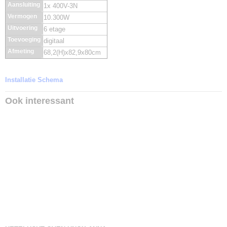
Aansluiting
1x 400V-3N
Vermogen
10.300W
Uitvoering
6 etage
Toevoeging
digitaal
Afmeting
68,2(H)x82,9x80cm
Installatie Schema
Ook interessant