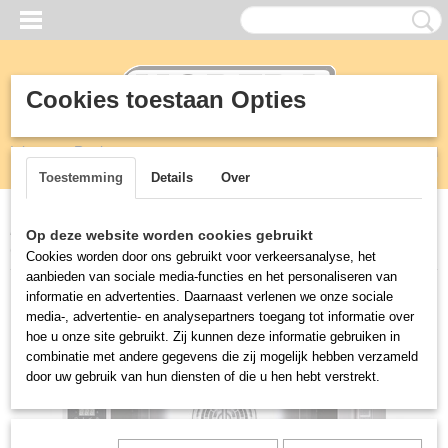
Cookies toestaan Opties
Inloggen
Registreren
UW WINKELWAGEN
Geen producten
(0)
Toestemming
Details
Over
Home
>
Horeca
>
Hetelucht ovens
>
6 laags bakkerij heteluchtoven
Op deze website worden cookies gebruikt
60x40 cm
Cookies worden door ons gebruikt voor verkeersanalyse, het
aanbieden van sociale media-functies en het personaliseren van
informatie en advertenties. Daarnaast verlenen we onze sociale
media-, advertentie- en analysepartners toegang tot informatie over
hoe u onze site gebruikt. Zij kunnen deze informatie gebruiken in
combinatie met andere gegevens die zij mogelijk hebben verzameld
door uw gebruik van hun diensten of die u hen hebt verstrekt.