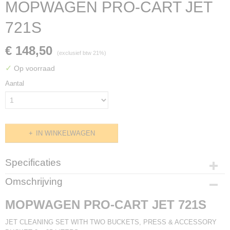
MOPWAGEN PRO-CART JET
721S
€ 148,50
(exclusief btw 21%)
✓
Op voorraad
Aantal
IN WINKELWAGEN
Specificaties
Productcode
Omschrijving
G048.0045
MOPWAGEN PRO-CART JET 721S
JET CLEANING SET WITH TWO BUCKETS, PRESS & ACCESSORY