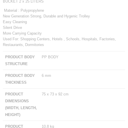
BUCKET 2 x 25 LITERS
Material : Polypropylene
New Generation Strong, Durable and Hygenic Trolley
Easy Cleaning
Silent Drive
More Carrying Capacity
Used For: Shopping Centers, Hotels , Schools, Hospitals, Factories,
Restaurants, Dormitories
PRODUCT BODY
PP BODY
STRUCTURE
PRODUCT BODY
6 mm
THICKNESS
PRODUCT
75 x 73 x 92 cm
DIMENSIONS
(WIDTH, LENGTH,
HEIGHT)
PRODUCT
10,8 kg