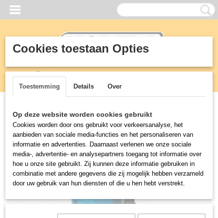
Cookies toestaan Opties
Inloggen
Registreren
UW WINKELWAGEN
Geen producten
(0)
Toestemming
Details
Over
Home
>
Horeca
>
HACCP
>
MOPWAGEN PRO-CART JET 721S
Op deze website worden cookies gebruikt
Cookies worden door ons gebruikt voor verkeersanalyse, het
aanbieden van sociale media-functies en het personaliseren van
informatie en advertenties. Daarnaast verlenen we onze sociale
media-, advertentie- en analysepartners toegang tot informatie over
hoe u onze site gebruikt. Zij kunnen deze informatie gebruiken in
combinatie met andere gegevens die zij mogelijk hebben verzameld
door uw gebruik van hun diensten of die u hen hebt verstrekt.