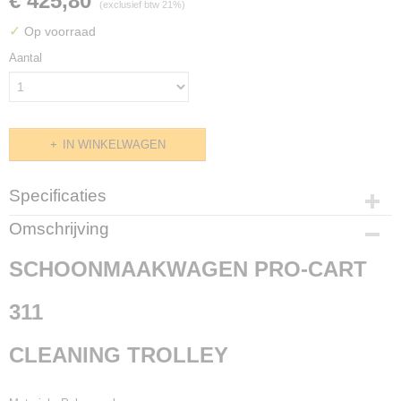
€ 425,80
(exclusief btw 21%)
✓
Op voorraad
Aantal
IN WINKELWAGEN
Specificaties
Productcode
Omschrijving
G048.0020
SCHOONMAAKWAGEN PRO-CART
311
CLEANING TROLLEY