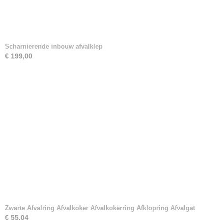
Scharnierende inbouw afvalklep
€ 199,00
Zwarte Afvalring Afvalkoker Afvalkokerring Afklopring Afvalgat
€ 55,04