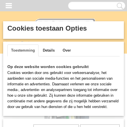
Cookies toestaan Opties
Inloggen
Registreren
UW WINKELWAGEN
Geen producten
(0)
Toestemming
Details
Over
Home
>
Horeca
>
HACCP
>
SCHOONMAAKWAGEN PRO-CART
Op deze website worden cookies gebruikt
311
Cookies worden door ons gebruikt voor verkeersanalyse, het
aanbieden van sociale media-functies en het personaliseren van
informatie en advertenties. Daarnaast verlenen we onze sociale
media-, advertentie- en analysepartners toegang tot informatie over
hoe u onze site gebruikt. Zij kunnen deze informatie gebruiken in
combinatie met andere gegevens die zij mogelijk hebben verzameld
door uw gebruik van hun diensten of die u hen hebt verstrekt.