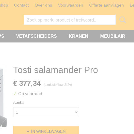
shop
Contact
Over ons
Voorwaarden
Offerte aanvragen
L
VS
VETAFSCHEIDERS
KRANEN
MEUBILAIR
Tosti salamander Pro
€ 377,34
(exclusief btw 21%)
✓
Op voorraad
Aantal
IN WINKELWAGEN