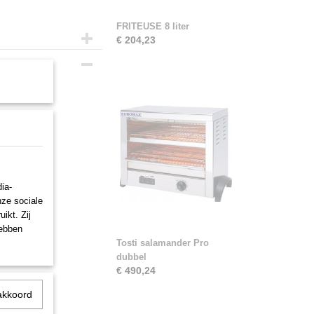
FRITEUSE 8 liter
€ 204,23
etsen.
 minuten.
ia-
nze sociale
ikt. Zij
hebben
Tosti salamander Pro
dubbel
€ 490,24
akkoord