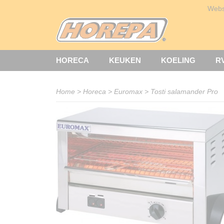
Web
HORECA
KEUKEN
KOELING
R
Home
>
Horeca
>
Euromax
>
Tosti salamander Pro