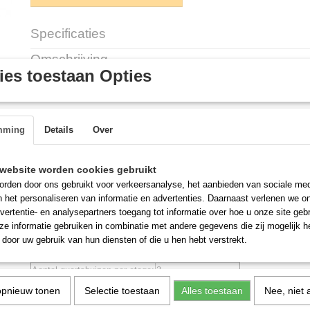
Specificaties
Productcode
W1133
Omschrijving
es toestaan Opties
Tosti salamander Pro
Voor tosti hawai, gewone ham/kaas tosti of gratineren van soep.
Eveneens grillen van uien/kaas stokbroodje.
mming
Details
Over
Salamander met één etage.
Infrarood buisjes zijn per etage aan en uit te zetten middels de drukto
website worden cookies gebruikt
Inclusief tangen
Met verwarmingsbuizen
afzonderlijk
in te stellen en een timer van 15
rden door ons gebruikt voor verkeersanalyse, het aanbieden van sociale med
n het personaliseren van informatie en advertenties. Daarnaast verlenen we o
Artikelnummer:
W1133
vertentie- en analysepartners toegang tot informatie over hoe u onze site gebru
Merk;
Euromax
e informatie gebruiken in combinatie met andere gegevens die zij mogelijk 
Model:
1133 tostioven
door uw gebruik van hun diensten of die u hen hebt verstrekt.
Aantal tangen:
3
Aantal quartsbuizen per etage:
3
Afmeting: LxHxD
525 x 305 x 305 mm
opnieuw tonen
Selectie toestaan
Alles toestaan
Nee, niet 
Etages:
1