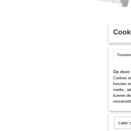
Cooki
Toeste
Op deze 
Cookies wo
functies e
media-, ad
kunnen dez
verzameld 
Later 