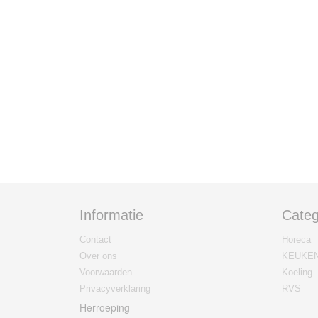
Informatie
Categ
Contact
Horeca
Over ons
KEUKE
Voorwaarden
Koeling
Privacyverklaring
RVS
Herroeping