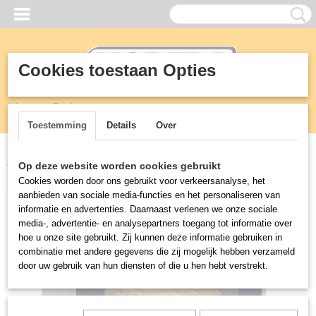
Cookies toestaan Opties
Inloggen
Registreren
UW WINKELWAGEN
Geen producten
(0)
Toestemming
Details
Over
Home
>
Horeca
>
Euromax
>
60x40 & 1/1GN heteluchtoven met
Op deze website worden cookies gebruikt
Grill
Cookies worden door ons gebruikt voor verkeersanalyse, het
aanbieden van sociale media-functies en het personaliseren van
informatie en advertenties. Daarnaast verlenen we onze sociale
media-, advertentie- en analysepartners toegang tot informatie over
hoe u onze site gebruikt. Zij kunnen deze informatie gebruiken in
combinatie met andere gegevens die zij mogelijk hebben verzameld
door uw gebruik van hun diensten of die u hen hebt verstrekt.