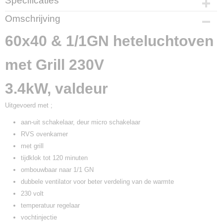
Specificaties
Productcode
Omschrijving
W10905BLG
60x40 & 1/1GN heteluchtoven
met Grill 230V
3.4kW, valdeur
Uitgevoerd met ;
aan-uit schakelaar, deur micro schakelaar
RVS ovenkamer
met grill
tijdklok tot 120 minuten
ombouwbaar naar 1/1 GN
dubbele ventilator voor beter verdeling van de warmte
230 volt
temperatuur regelaar
vochtinjectie