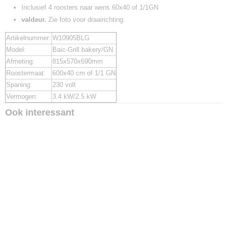
Inclusief 4 roosters naar wens 60x40 of 1/1GN
valdeur.
Zie foto voor draairichting.
Artikelnummer:
W10905BLG
Model:
Baic-Grill bakery/GN
Afmeting:
815x570x690mm
Roostermaat:
600x40 cm of 1/1 GN
Spaning:
230 volt
Vermogen:
3.4 kW/2.5 kW
Ook interessant