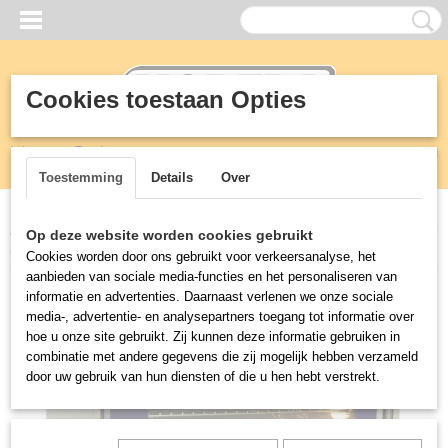
Cookies toestaan Opties
Inloggen
Registreren
UW WINKELWAGEN
Geen producten
(0)
Toestemming
Details
Over
Home
>
Horeca
>
Euromax
>
1/1GN heteluchtoven met vocht 380V
Op deze website worden cookies gebruikt
5,2KW
Cookies worden door ons gebruikt voor verkeersanalyse, het
aanbieden van sociale media-functies en het personaliseren van
informatie en advertenties. Daarnaast verlenen we onze sociale
media-, advertentie- en analysepartners toegang tot informatie over
hoe u onze site gebruikt. Zij kunnen deze informatie gebruiken in
combinatie met andere gegevens die zij mogelijk hebben verzameld
door uw gebruik van hun diensten of die u hen hebt verstrekt.