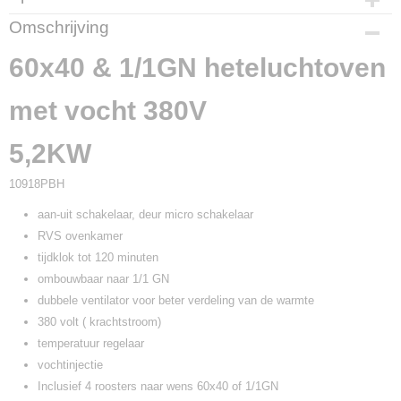
Productcode
Omschrijving
W10918PBH
60x40 & 1/1GN heteluchtoven
met vocht 380V
5,2KW
10918PBH
aan-uit schakelaar, deur micro schakelaar
RVS ovenkamer
tijdklok tot 120 minuten
ombouwbaar naar 1/1 GN
dubbele ventilator voor beter verdeling van de warmte
380 volt ( krachtstroom)
temperatuur regelaar
vochtinjectie
Inclusief 4 roosters naar wens 60x40 of 1/1GN