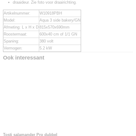
draaideur. Zie foto voor draairichting.
Artikelnummer:
W10918PBH
Model:
Aqua 3 side bakery/GN
Afmeting: L x H x D
815x570x690mm
Roostermaat:
600x40 cm of 1/1 GN
Spaning:
380 volt
Vermogen:
5.2 kW
Ook interessant
Tosti salamander Pro dubbel