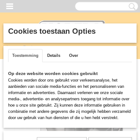
Cookies toestaan Opties
Inloggen
Registreren
UW WINKELWAGEN
Geen producten
(0)
Toestemming
Details
Over
Home
>
Horeca
>
Bravilor Koffie en thee apparatuur
>
BRAVILOR
Op deze website worden cookies gebruikt
BONAMAT Thermoskaan zetsystheem
Cookies worden door ons gebruikt voor verkeersanalyse, het
aanbieden van sociale media-functies en het personaliseren van
informatie en advertenties. Daarnaast verlenen we onze sociale
media-, advertentie- en analysepartners toegang tot informatie over
hoe u onze site gebruikt. Zij kunnen deze informatie gebruiken in
combinatie met andere gegevens die zij mogelijk hebben verzameld
door uw gebruik van hun diensten of die u hen hebt verstrekt.