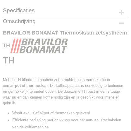
Specificaties
Productcode
Omschrijving
8.010.040.31002
BRAVILOR BONAMAT Thermoskaan zetsystheem
TH
TH
Met de TH filterkoffiemachine zet u rechtstreeks verse koffie in
een
airpot
of
thermoskan
. Dit koffieapparaat is eenvoudig te bedienen
en gemakkelijk te onderhouden. De duurzame TH past in een situatie
waar nu en dan kannen koffie nodig zijn en is geschikt voor intensief
gebruik.
Wordt exclusief airpot of thermoskan geleverd
Efficiënte bediening met drukknop voor het aan- en uitschakelen
van de koffiemachine