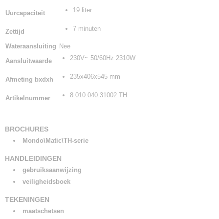
19 liter
Uurcapaciteit
7 minuten
Zettijd
Wateraansluiting
Nee
230V~ 50/60Hz 2310W
Aansluitwaarde
235x406x545 mm
Afmeting bxdxh
8.010.040.31002 TH
Artikelnummer
BROCHURES
Mondo\Matic\TH-serie
HANDLEIDINGEN
gebruiksaanwijzing
veiligheidsboek
TEKENINGEN
maatschetsen