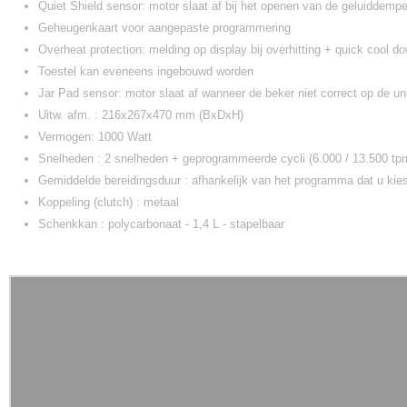
Quiet Shield sensor: motor slaat af bij het openen van de geluidde
Geheugenkaart voor aangepaste programmering
Overheat protection: melding op display bij overhitting + quick cool do
Toestel kan eveneens ingebouwd worden
Jar Pad sensor: motor slaat af wanneer de beker niet correct op de uni
Uitw. afm. : 216x267x470 mm (BxDxH)
Vermogen: 1000 Watt
Snelheden : 2 snelheden + geprogrammeerde cycli (6.000 / 13.500 tp
Gemiddelde bereidingsduur : afhankelijk van het programma dat u kie
Koppeling (clutch) : metaal
Schenkkan : polycarbonaat - 1,4 L - stapelbaar