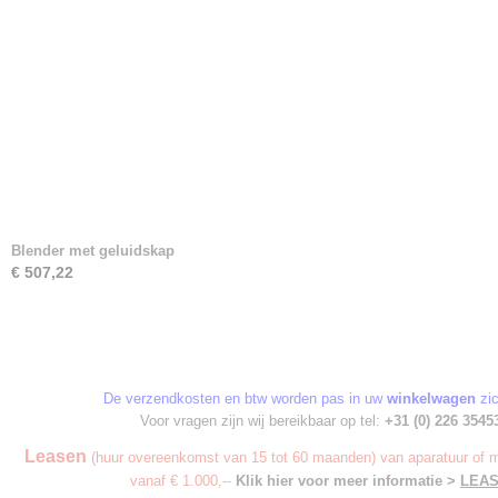
Blender met geluidskap
€ 507,22
De verzendkosten en btw worden pas in uw
winkelwagen
zic
Voor vragen zijn wij bereikbaar op tel:
+31 (0) 226 3545
Leasen
(huur overeenkomst van 15 tot 60 maanden) van aparatuur of m
vanaf € 1.000,--
Klik hier voor meer informatie >
LEA