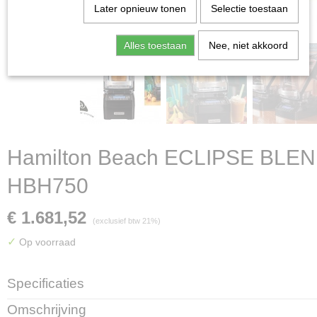
Later opnieuw tonen
Selectie toestaan
Alles toestaan
Nee, niet akkoord
Hamilton Beach ECLIPSE BLE
HBH750
€ 1.681,52
(exclusief btw 21%)
✓
Op voorraad
Specificaties
Productcode
Omschrijving