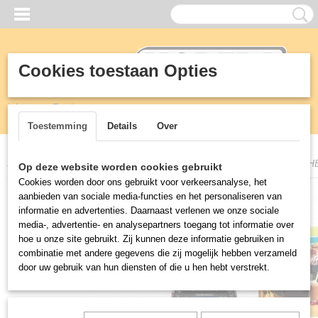
Cookies toestaan Opties
Inloggen
Registreren
Toestemming
Details
Over
Home
>
Horeca
>
Blenders
>
Hamilton Beach ECLIPSE BLENDER H
Op deze website worden cookies gebruikt
Cookies worden door ons gebruikt voor verkeersanalyse, het
aanbieden van sociale media-functies en het personaliseren van
informatie en advertenties. Daarnaast verlenen we onze sociale
media-, advertentie- en analysepartners toegang tot informatie over
hoe u onze site gebruikt. Zij kunnen deze informatie gebruiken in
combinatie met andere gegevens die zij mogelijk hebben verzameld
door uw gebruik van hun diensten of die u hen hebt verstrekt.