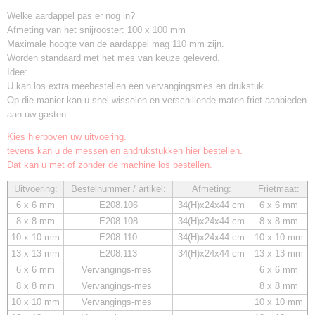
Welke aardappel pas er nog in?
Afmeting van het snijrooster: 100 x 100 mm
Maximale hoogte van de aardappel mag 110 mm zijn.
Worden standaard met het mes van keuze geleverd.
Idee:
U kan los extra meebestellen een vervangingsmes en drukstuk.
Op die manier kan u snel wisselen en verschillende maten friet aanbieden
aan uw gasten.
Kies hierboven uw uitvoering.
tevens kan u de messen en andrukstukken hier bestellen.
Dat kan u met of zonder de machine los bestellen.
Uitvoering:
Bestelnummer / artikel:
Afmeting:
Frietmaat:
6 x 6 mm
E208.106
34(H)x24x44 cm
6 x 6 mm
8 x 8 mm
E208.108
34(H)x24x44 cm
8 x 8 mm
10 x 10 mm
E208.110
34(H)x24x44 cm
10 x 10 mm
13 x 13 mm
E208.113
34(H)x24x44 cm
13 x 13 mm
6 x 6 mm
Vervangings-mes
6 x 6 mm
8 x 8 mm
Vervangings-mes
8 x 8 mm
10 x 10 mm
Vervangings-mes
10 x 10 mm