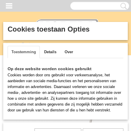
Cookies toestaan Opties
Inloggen
Registreren
UW WINKELWAGEN
Geen producten
(0)
Toestemming
Details
Over
Home
>
Horeca
>
Apparatuur
>
Frietsnijmachine LT
Op deze website worden cookies gebruikt
Cookies worden door ons gebruikt voor verkeersanalyse, het
aanbieden van sociale media-functies en het personaliseren van
informatie en advertenties. Daarnaast verlenen we onze sociale
media-, advertentie- en analysepartners toegang tot informatie over
hoe u onze site gebruikt. Zij kunnen deze informatie gebruiken in
combinatie met andere gegevens die zij mogelijk hebben verzameld
door uw gebruik van hun diensten of die u hen hebt verstrekt.