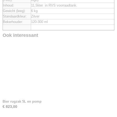
Inhoud:
11,5liter in RVS voorraadtank.
Gewicht (leeg):
6 kg
Standaardkleur:
Zilver
Bekerhouder:
120-300 ml
Ook interessant
Bier rugzak 5L en pomp
€ 823,00