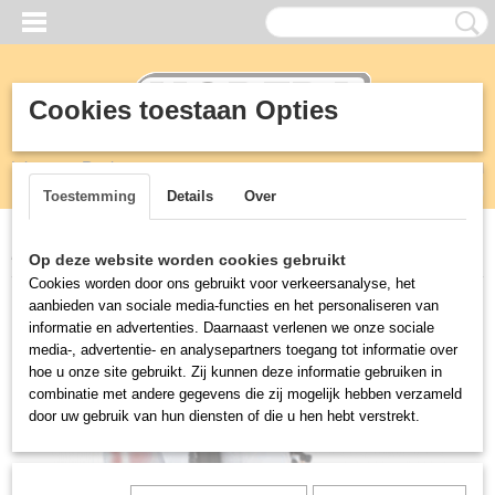
Cookies toestaan Opties
Inloggen
Registreren
UW WINKELWAGEN
Geen producten
(0)
Toestemming
Details
Over
Home
>
Drankenrugzak
>
Bierrugzak
>
Bierrugzak 11L en pomp
Op deze website worden cookies gebruikt
Cookies worden door ons gebruikt voor verkeersanalyse, het
aanbieden van sociale media-functies en het personaliseren van
informatie en advertenties. Daarnaast verlenen we onze sociale
media-, advertentie- en analysepartners toegang tot informatie over
hoe u onze site gebruikt. Zij kunnen deze informatie gebruiken in
combinatie met andere gegevens die zij mogelijk hebben verzameld
door uw gebruik van hun diensten of die u hen hebt verstrekt.