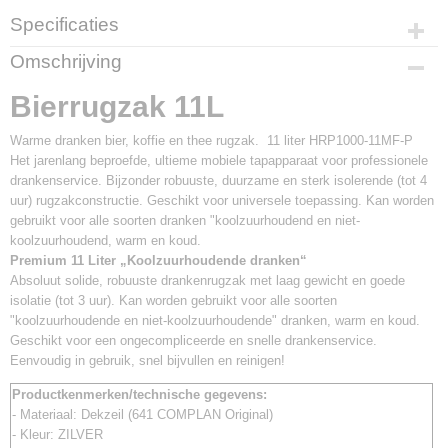
Specificaties
Productcode
Omschrijving
HRP1000-11MF-P Tapkraan "Premium'
Bierrugzak 11L
Warme dranken bier, koffie en thee rugzak. 11 liter HRP1000-11MF-P
Het jarenlang beproefde, ultieme mobiele tapapparaat voor professionele
drankenservice. Bijzonder robuuste, duurzame en sterk isolerende (tot 4
uur) rugzakconstructie. Geschikt voor universele toepassing. Kan worden
gebruikt voor alle soorten dranken "koolzuurhoudend en niet-
koolzuurhoudend, warm en koud.
Premium 11 Liter „Koolzuurhoudende dranken“
Absoluut solide, robuuste drankenrugzak met laag gewicht en goede
isolatie (tot 3 uur). Kan worden gebruikt voor alle soorten
"koolzuurhoudende en niet-koolzuurhoudende" dranken, warm en koud.
Geschikt voor een ongecompliceerde en snelle drankenservice.
Eenvoudig in gebruik, snel bijvullen en reinigen!
Productkenmerken/technische gegevens:
- Materiaal: Dekzeil (641 COMPLAN Original)
- Kleur: ZILVER