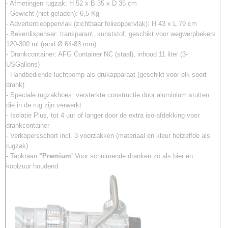
- Afmetingen rugzak: H 52 x B 35 x D 35 cm
- Gewicht (niet geladen): 6,5 Kg
- Advertentieoppervlak (zichtbaar folieoppervlak): H 43 x L 79 cm
- Bekerdispenser: transparant, kunststof, geschikt voor wegwerpbekers
120-300 ml (rand Ø 64-83 mm)
- Drankcontainer: AFG Container NC (staal), inhoud 11 liter (3-
USGallons)
- Handbediende luchtpomp als drukapparaat (geschikt voor elk soort
drank)
- Speciale rugzakhoes: versterkte constructie door aluminium stutten
die in de rug zijn verwerkt
- Isolatie Plus, tot 4 uur of langer door de extra iso-afdekking voor
drankcontainer
- Verkopersschort incl. 3 voorzakken (materiaal en kleur hetzelfde als
rugzak)
- Tapkraan
"Premium'
Voor schuimende dranken zo als bier en
koolzuur houdend