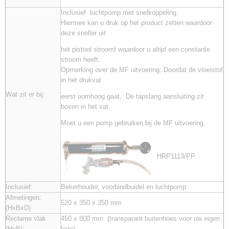
Inclusief luchtpomp met snelkoppeling.
Hiermee kan u druk op het product zetten waardoor
deze sneller uit
het pistool stroomt waardoor u altijd een constante
stroom heeft.
Opmerking over de MF uitvoering: Doordat de vloeistof
in het drukvat
Wat zit er bij:
eerst oomhoog gaat, De tapslang aansluiting zit
boven in het vat.
Moet u een pomp gebruiken bij de MF uitvoering.
HRP1113/PP
Inclusief:
Bekerhouder, voorbindbuidel en luchtpomp
Afmetingen:
520 x 350 x 350 mm
(HxBxD)
Reclame vlak
450 x 800 mm (transparant buitenhoes voor uw eigen
(HxB):
logo)