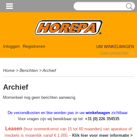
Inloggen
Registreren
UW WINKELWAGEN
Geen producten
(0)
Home
>
Berichten
> Archief
Archief
Momenteel nog geen berichten aanwezig
De verzendkosten en btw worden pas in uw
winkelwagen
zichtbaar.
Voor vragen zijn wij bereikbaar op tel:
+31 (0) 226 354535
Leasen
(huur overeenkomst van 15 tot 60 maanden) van aparatuur of
meubels is mogenlijk vanaf € 1.000,--
Klik hier voor meer informatie >