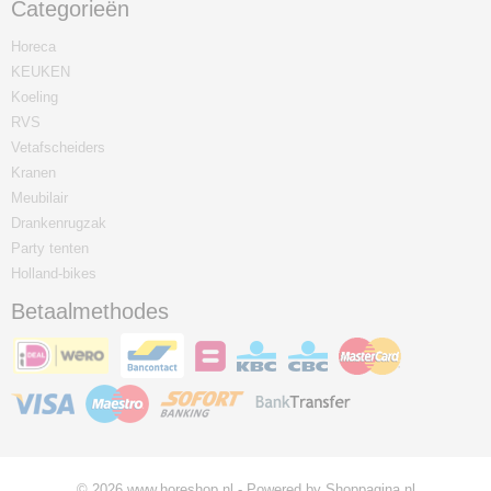
Categorieën
Horeca
KEUKEN
Koeling
RVS
Vetafscheiders
Kranen
Meubilair
Drankenrugzak
Party tenten
Holland-bikes
Betaalmethodes
© 2026 www.horeshop.nl - Powered by Shoppagina.nl