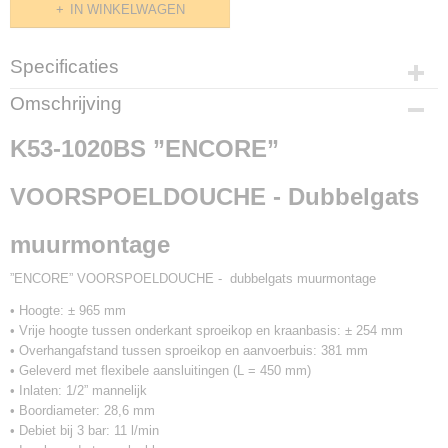
IN WINKELWAGEN
Specificaties
Productcode
Omschrijving
K53-1020BS / LKE-3440-000
K53-1020BS ”ENCORE”
VOORSPOELDOUCHE - Dubbelgats
muurmontage
”ENCORE” VOORSPOELDOUCHE - dubbelgats muurmontage
• Hoogte: ± 965 mm
• Vrije hoogte tussen onderkant sproeikop en kraanbasis: ± 254 mm
• Overhangafstand tussen sproeikop en aanvoerbuis: 381 mm
• Geleverd met flexibele aansluitingen (L = 450 mm)
• Inlaten: 1/2” mannelijk
• Boordiameter: 28,6 mm
• Debiet bij 3 bar: 11 l/min