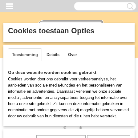
Cookies toestaan Opties
Inloggen
Registreren
UW WINKELWAGEN
Geen producten
(0)
Toestemming
Details
Over
Home
>
Kranen
>
Encore - Saniguard
>
K53-1020BS ”ENCORE”
Op deze website worden cookies gebruikt
VOORSPOELDOUCHE - Dubbelgats muurmontage
Cookies worden door ons gebruikt voor verkeersanalyse, het
aanbieden van sociale media-functies en het personaliseren van
informatie en advertenties. Daarnaast verlenen we onze sociale
media-, advertentie- en analysepartners toegang tot informatie over
hoe u onze site gebruikt. Zij kunnen deze informatie gebruiken in
combinatie met andere gegevens die zij mogelijk hebben verzameld
door uw gebruik van hun diensten of die u hen hebt verstrekt.